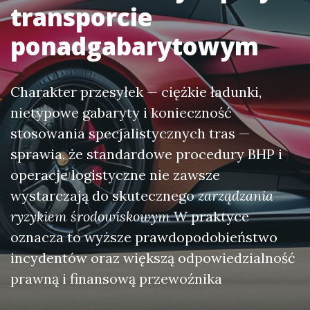
transporcie
ponadgabarytowym
Charakter przesyłek — ciężkie ładunki,
nietypowe gabaryty i konieczność
stosowania specjalistycznych tras —
sprawia, że standardowe procedury BHP i
operacje logistyczne nie zawsze
wystarczają do skutecznego
zarządzania
ryzykiem środowiskowym
W praktyce
oznacza to wyższe prawdopodobieństwo
incydentów oraz większą odpowiedzialność
prawną i finansową przewoźnika