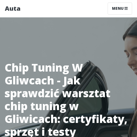
Auta
MENU
Chip Tuning W
Gliwcach - Jak
sprawdzić warsztat
chip tuning w
Gliwicach: certyfikaty,
sprzęt i testy